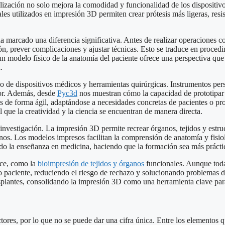
lización no solo mejora la comodidad y funcionalidad de los dispositivo
s utilizados en impresión 3D permiten crear prótesis más ligeras, resist
ha marcado una diferencia significativa. Antes de realizar operaciones
ción, prever complicaciones y ajustar técnicas. Esto se traduce en proc
un modelo físico de la anatomía del paciente ofrece una perspectiva que
.
 de dispositivos médicos y herramientas quirúrgicas. Instrumentos pers
tor. Además, desde
Pyc3d
nos muestran cómo la capacidad de prototipar 
s de forma ágil, adaptándose a necesidades concretas de pacientes o pr
 que la creatividad y la ciencia se encuentran de manera directa.
nvestigación. La impresión 3D permite recrear órganos, tejidos y estruc
anos. Los modelos impresos facilitan la comprensión de anatomía y fisiol
ado la enseñanza en medicina, haciendo que la formación sea más práctica
nce, como la
bioimpresión de tejidos y órganos
funcionales. Aunque todav
io paciente, reduciendo el riesgo de rechazo y solucionando problemas 
splantes, consolidando la impresión 3D como una herramienta clave para
res, por lo que no se puede dar una cifra única. Entre los elementos qu