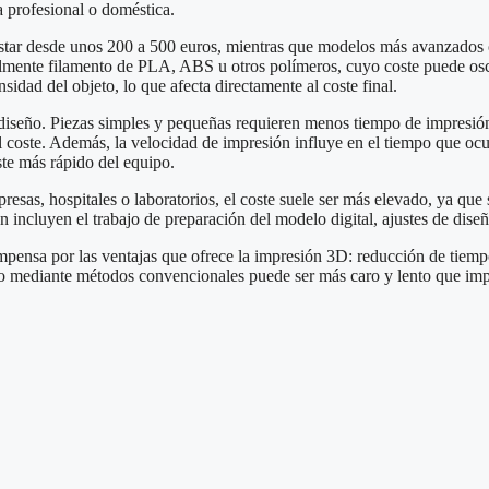
a profesional o doméstica.
star desde unos 200 a 500 euros, mientras que modelos más avanzados 
almente filamento de PLA, ABS u otros polímeros, cuyo coste puede osci
dad del objeto, lo que afecta directamente al coste final.
l diseño. Piezas simples y pequeñas requieren menos tiempo de impresió
r el coste. Además, la velocidad de impresión influye en el tiempo que 
te más rápido del equipo.
sas, hospitales o laboratorios, el coste suele ser más elevado, ya que s
n incluyen el trabajo de preparación del modelo digital, ajustes de dise
pensa por las ventajas que ofrece la impresión 3D: reducción de tiempo
ipo mediante métodos convencionales puede ser más caro y lento que imp