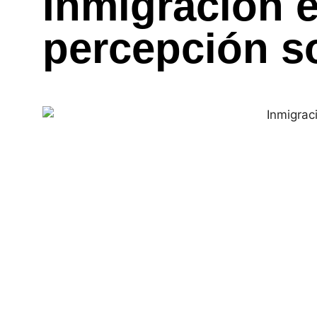
Inmigración e
percepción so