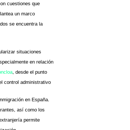
 son cuestiones que
 plantea un marco
idos se encuentra la
larizar situaciones
especialmente en relación
ncloa
, desde el punto
l control administrativo
 inmigración en España.
grantes, así como los
xtranjería permite