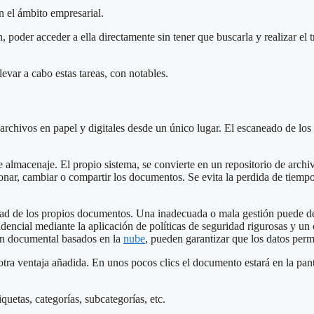
n el ámbito empresarial.
 poder acceder a ella directamente sin tener que buscarla y realizar el
evar a cabo estas tareas, con notables.
 archivos en papel y digitales desde un único lugar. El escaneado de lo
d de almacenaje. El propio sistema, se convierte en un repositorio de a
sionar, cambiar o compartir los documentos. Se evita la perdida de tiem
idad de los propios documentos. Una inadecuada o mala gestión puede d
encial mediante la aplicación de políticas de seguridad rigurosas y un
ón documental basados en la
nube
, pueden garantizar que los datos per
tra ventaja añadida. En unos pocos clics el documento estará en la pant
quetas, categorías, subcategorías, etc.