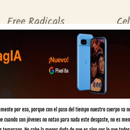
amente por eso, porque con el paso del tiempo nuestro cuerpo va n
ue cuando son jóvenes no notan para nada este desgaste, no es men
ás temprano. No cabe la menor duda de que es algo por lo que todos