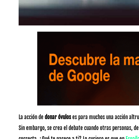
La acción de
donar óvulos
es para muchos una acción altru
Sin embargo, se crea el debate cuando otras personas, de
correcta. ¿Qué te parece a ti? Lo curioso es que en
Españ