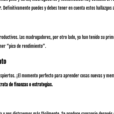
r
. Definitivamente puedes y debes tener en cuenta estos hallazgos a
ductivos. Los madrugadores, por otro lado, ya han tenido su pri
imer “pico de rendimiento”.
nto
despiertos. ¡El momento perfecto para aprender cosas nuevas y mem
ata de finanzas o estrategias.
ía y nos distraemos más fácilmente. Se produce cansancio después